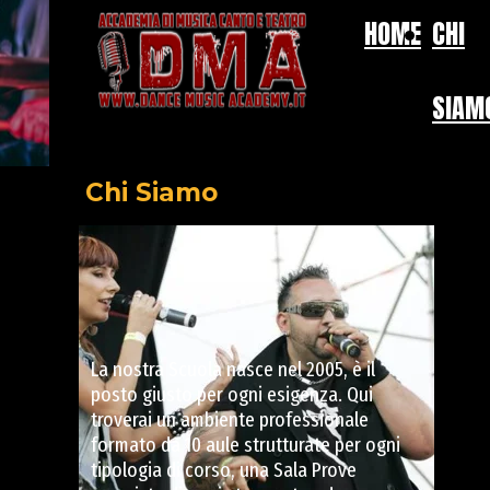
HOME
CHI
SIAM
Chi Siamo
La nostra Scuola nasce nel 2005, è il
posto giusto per ogni esigenza. Qui
troverai un ambiente professionale
formato da 10 aule strutturate per ogni
tipologia di corso, una Sala Prove