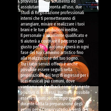
provvista di ogni strumento ed
assolutamente pronta all'uso, due
Studi di Registrazione professionali
interni che ti permetteranno di
arrangiare, mixare e realizzare i tuoi
brani e le tue produzioni inedite.
Il personale é altamente qualificato e
ti aiuterá a costruire il percorso piú
giusto per te, ti accompagnerá in ogni
fase del tuo cammino artistico fino
alla realizzazione del tuo sogno.
Tra i tanti servizi offerti é anche
possibile essere seguiti nella
preparazione dei test di ingresso per i
licei musicali piú comuni, dove
vantiamo un feedback completamente
positivo di successi. Inoltre é possibile
essere seguiti passo dopo passo
durante tutta la preparazione degli
esami per il Conservatorio G.Verdi di