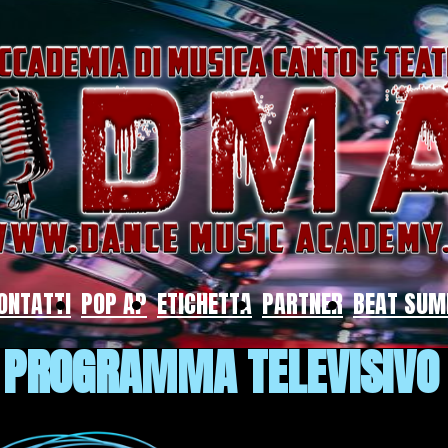
ONTATTI
POP AP
ETICHETTA
PARTNER
BEAT SU
PROGRAMMA TELEVISIVO