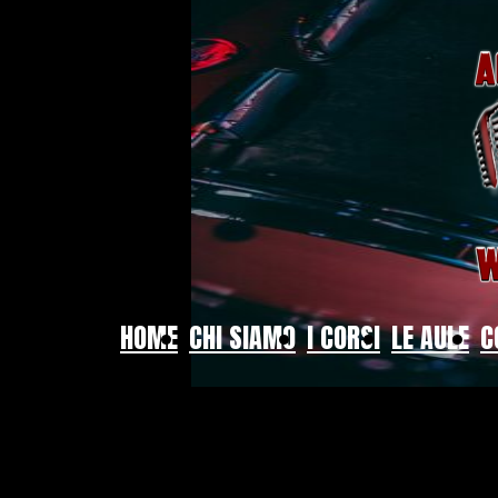
HOME
CHI SIAMO
I CORSI
LE AULE
C